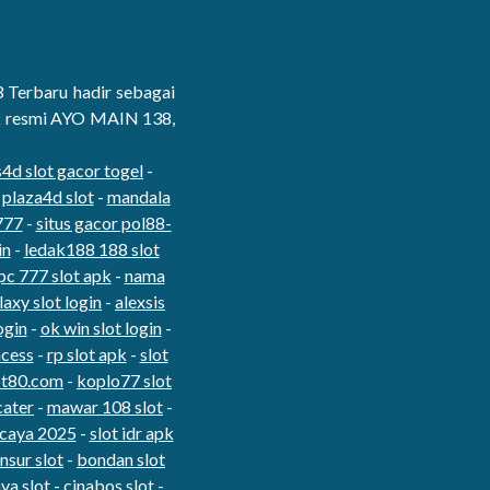
Terbaru hadir sebagai
ink resmi AYO MAIN 138,
4d slot gacor togel
-
-
plaza4d slot
-
mandala
777
-
situs gacor pol88-
in
-
ledak188 188 slot
pc 777 slot apk
-
nama
laxy slot login
-
alexsis
ogin
-
ok win slot login
-
ncess
-
rp slot apk
-
slot
lot80.com
-
koplo77 slot
cater
-
mawar 108 slot
-
ercaya 2025
-
slot idr apk
nsur slot
-
bondan slot
aya slot
-
cinabos slot
-