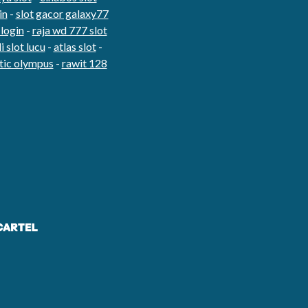
in
-
slot gacor galaxy77
 login
-
raja wd 777 slot
i slot lucu
-
atlas slot
-
tic olympus
-
rawit 128